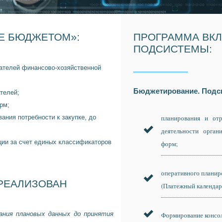
Е БЮДЖЕТОМ»:
ПРОГРАММА ВКЛ
ПОДСИСТЕМЫ:
ателей финансово-хозяйственной
Бюджетирование. Подси
телей;
рм;
ания потребности к закупке, до
планирования и отр
деятельности орга
ции за счет единых классификаторов
форм;
оперативного планир
РЕАЛИЗОВАН
(Платежный календар
ния плановых данных до принятия
Формирование консо