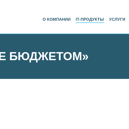
О КОМПАНИИ
IT-ПРОДУКТЫ
УСЛУГИ
ИЕ БЮДЖЕТОМ»
НАЯ ИНФОРМАЦИОННАЯ СИСТЕМА «УПР
компанией ООО «АНТ-Консалт» и предназначена для автомати
бюджетом компаний.