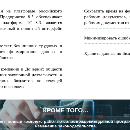
ан на платформе российского
Сократить время на ф
Предприятие 8.3 обеспечивает
рабочих документов,
 платформа 1С 8.3. является
рабочих документов из 
ивычный и понятный интерфейс
Минимизировать ошибки
оляет без лишних трудовых и
ное» формирование данных и
Хранить данные по Бю
бществ.
 компании и Дочерних обществ
ния закупочной деятельности, а
нтроль бюджетов по текущей
о позволяет:
КРОМЕ ТОГО…
т полный комплекс работ по сопровождению данной програм
изменение законодательства.