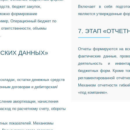
дств, бюджет закупок,
Включает в себя подготов
зможно формирование
являются утвержденные фор
имер, Операционный бюджет по
 ответственности, объемы
7. ЭТАП «ОТЧЕТ
.
Отчеты формируются на все
ЕСКИХ ДАННЫХ»
фактические данные, прово
деятельность и инвента
бюджетных форм. Кроме тог
регламентированной отчётн
 складах, остатки денежных средств
Механизм отчетности гибки
енным договорам и дебиторская/
«под компанию».
сление амортизации, начисления
расход по расчетному счету, обороты
тных показателей. Механизмы