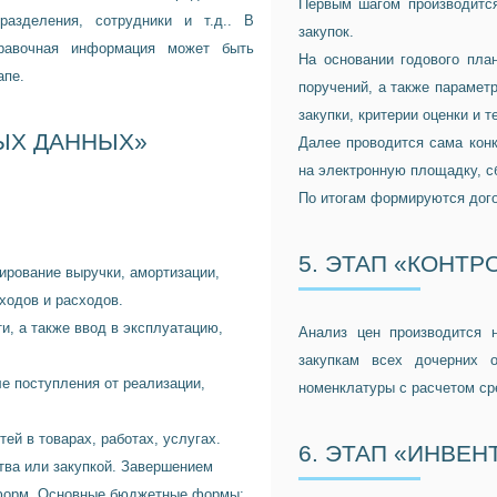
Первым шагом производится
разделения, сотрудники и т.д.. В
закупок.
правочная информация может быть
На основании годового пла
апе.
поручений, а также параметр
закупки, критерии оценки и т
ЫХ ДАННЫХ»
Далее проводится сама кон
на электронную площадку, сб
По итогам формируются дого
5. ЭТАП «КОНТР
ирование выручки, амортизации,
оходов и расходов.
, а также ввод в эксплуатацию,
Анализ цен производится 
закупкам всех дочерних о
е поступления от реализации,
номенклатуры с расчетом ср
ей в товарах, работах, услугах.
6. ЭТАП «ИНВЕ
тва или закупкой. Завершением
 форм. Основные бюджетные формы: