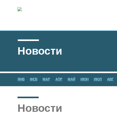
Новости
ЯНВ
ФЕВ
МАР
АПР
МАЙ
ИЮН
ИЮЛ
АВГ
Новости