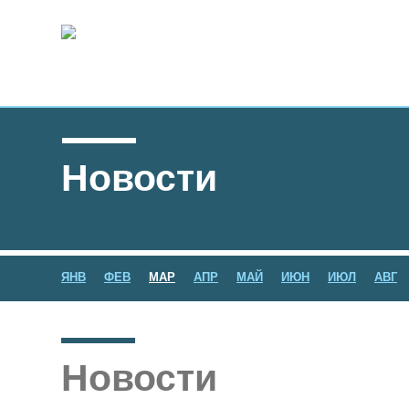
Новости
ЯНВ
ФЕВ
МАР
АПР
МАЙ
ИЮН
ИЮЛ
АВГ
Новости