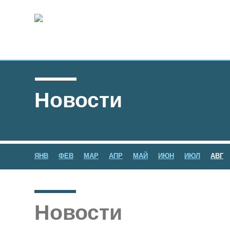
Новости
ЯНВ
ФЕВ
МАР
АПР
МАЙ
ИЮН
ИЮЛ
АВГ
Новости