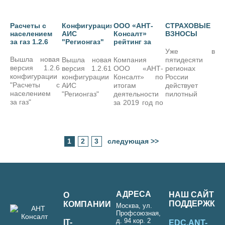
Расчеты с
Конфигурация
ООО «АНТ-
СТРАХОВЫЕ
населением
АИС
Консалт»
ВЗНОСЫ
за газ 1.2.6
"Регионгаз"
рейтинг за
1.2.61
2019 год
Уже в
Вышла новая
Вышла новая
Компания
пятидесяти
версия 1.2.6
версия 1.2.61
ООО «АНТ-
регионах
конфигурации
конфигурации
Консалт» по
России
"Расчеты с
АИС
итогам
действует
населением
"Регионгаз"
деятельности
пилотный
за газ"
за 2019 год по
проект
версии RAEX
проекту ФСС
Аналитика
по прямым
получила...
выплатам.
Список их
1
2
3
следующая >>
постоянно
пополняется.
АДРЕСА
НАШ САЙТ
О
ПОДДЕРЖКИ
КОМПАНИИ
Москва, ул.
Профсоюзная,
д. 94 кор. 2
IT-
EDC.ANT-