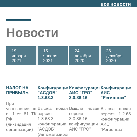
все новости
Новости
19
15
24
23
января
января
декабря
декабря
2021
2021
2020
2020
НАЛОГ НА
Конфигурация
Конфигурация
Конфигурация
ПРИБЫЛЬ
"АСДОБ"
АИС "ГРО"
АИС
1.3.63.3
3.0.86.16
"Регионгаз"
1.2.63.0
При
Вышла новая
Вышла новая
увольнении по
Вышла новая
версия
версия
п. 1 ст. 81 ТК
версия 1.2.63
1.3.63.3
3.0.86.16
РФ
конфигурации
конфигурации
конфигурации
(ликвидация
АИС
"АСДОБ"
АИС "ГРО"
организации)
"Регионгаз"
(Автоматизированная
сотрудникам